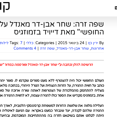
שפה זרה: שחר אבן-דר מאנדל על
החופשי" מאת דייויד בזמוזגיס
By
ירין כץ
|
24 בינואר 2015
|
Categories:
כללי
|
7 לילות
Tags:
אחרונות
,
שחר אבן-דר-מאנדל
,
שפה זרה
|
4 Comments
הרשימה להלן נכתבה ע"י שחר אבן-דר-מאנדל ופורסמה במדור "שפה זרה" ב-7 לילות של י
העולם החופשי יכול היה להצטרף ללא מעט ספרים שקדמו לו. סופר יהוד
כותב על חווית ההגירה, על הזרות הנצחית ועל הגורל היהודי, בכתיבה מלאת
מצליח להתחמק מהמלכודת של הצטרפות לאותה שורה ארוכה של סופרי
אחת. בזמוזגיס מקדיש את הספר כולו להגירה עצמה, לא לחווית ההגירה או
העלילה מלווה את שלושת הדורות למשפחת קרסננסקי הלטבית, לאורך חמ
ההגירה שלהם לקנדה, יעד שנבחר כמעט באקראי. עם הגיעם לאיטל
היתה לקלוט אותם בשיקאגו חזרה בה מההתחייבות המוקדמת, ובהיעדר