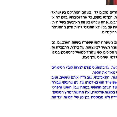
 בכל פינה, והיהודים מרבים לדון בשלום המתרקם בין ישראל
הקרסננסקים, כל אחד וסיבותיו, בזים לה או
וב משפחה שגורש בשנות הארבעים בשל היותו
פיות עם בגין, לא התגלגל להיות חלק מההנהגה
ה קנדיים.
וב משפחה לפני שנפרדו בשנות הארבעים. גם
השומר הצעיר לבין ציונות של בית"ר, התקבלה אז
וץ הסוסים, כפי שלומד סמואיל קרסננסקי בסופו
לדמיין שהסוס שלך ניצח.
תי על בזמוזגיס קודם למרות קובץ הסיפורים
י מאוד את הספר.
ור, והתאכזבתי. שוב חזרו אותם נושאים, ושוב
היתה לבזמוזגיס בחירה עלילתית מקורית (הגיבור של ספרו החדש, The Betrayers הוא בן-דמותו של נתן שרנסקי שבורח
 של העולם החופשי במתח שבין האישי והפרטי
בסוגיות פוליטיות, ואת תחושת "מרוץ הסוסים"
 ולא מבוססת בקיומן של דמויות "גדולות