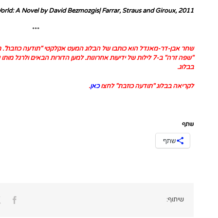
orld: A Novel by David Bezmozgis| Farrar, Straus and Giroux, 2011
***
שחר אבן-דר-מאנדל הוא כותבו של הבלוג המעט אקלקטי
"
תודעה כוזבת
".
מ
"שפה זרה" ב-7 לילות של ידיעות אחרונות
.
למען הדורות הבאים ולרגל מות
בבלוג
.
לקריאה בבלוג "תודעה כוזבת" לחצו
כאן
.
שתף
שתף
ook
שיתוף: