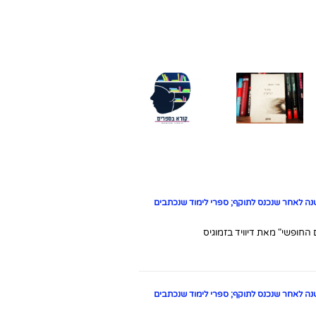
כמה מילים
קבוצ
קבוצת
על "בחיל
חדשה
פייסבוק
ורעדה"
סיום
בשיתו
חדשה
מאת אמלי
והתחלה
פעולה 
לקורא
נותומב
חדשה
הספריי
ספרים
(הוצאת
הלאומי
כנרת)
ה לאחר שנכנס לתוקף; ספרי לימוד שנכתבים
חופשי" מאת דיוויד בזמוגיס
ה לאחר שנכנס לתוקף; ספרי לימוד שנכתבים