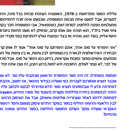
עלילת הספר מתרחשת ב-1978, האופציה הציונית נוכחת
למצרים, אבל למעט אחת מבנות המשפחה, שכמעט אינה זוכה להתייחסות, 
מתעלמים ממנה לחלוטין. למרות זאת, כשסמואיל, אבי המשפחה נזכר בקר
ציוני פעיל בית"ר, הוא תוהה אם אותו קרוב, שחולק לא מעט תחנות ביוגר
הישראלית, בעוד הוא, שהיה אז בצד המנצח נאלץ להתרפס בפני פקידי הגיר
"אני הימרתי על סוס אחד, אתם הימרתם על סוס אחר" אמר לו אותו קר
הבחירה האידאולוגית לכאורה בין קומוניזם לבין ציונות, או בין ציונות של 
ממניעים אישיים ומתוך נסיבות אקראיות, בדיוק כמו הימור על סוס. אבל מיר
של דבר, לא נגמר לעולם, החוכמה היא למות ברגע הנכון, זה שבו אתה יכול 
תוספת מאוחרת: זה היה ספר הסיפורת הראשון שכתבתי עליו טור. לא שמע
שכבר הוציא ושתורגם לעברית. כפי שעולה בבירור מהטור, אני חושב, אהבת
לאחרונה נודע לי שבזמוזגיס הוציא ספר חדש ומיהרתי לבקש ולכתוב עליו ט
למחוזות ילדותו לאחר שערורייה פוליטית-אישית), אבל את העיסוק הרגיש
לבין הלאומי והרעיוני החליף בספר בעיקר החדש עיסוק מגושם וחסר רגישות 
האקראי שעולה מתוך העולם החופשי החליפה בספר החדש אמונה מוזרה
מהחיים".
__________________