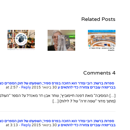
Related Posts
השאלון עם
תמי
קבוצה
שם־טוב,
חדשה
מחברת
בשיתוף
"הילדים
פעולה עם
שומרים
הספרייה
עלינו"
ב
הלאומית
(הוצאת
4 Comments
אחוזת בית)
ספרות ברשת: רובי נמדר הוא הזוכה בפרס ספיר; השפעתו של חוק הספרים כשנ
בבריטניה עוברים צנזורה כדי להתאים ע
30 בינואר 2015 at 2:57
- Reply
[…] המסיבה" מאת דפנה חיימוביץ'; שחר אבן-דר מאנדל על הספר "העולם ה
(מתוך מדור "שפה זרה" של 7 לילות) […]
ספרות ברשת: רובי נמדר הוא הזוכה בפרס ספיר; השפעתו של חוק הספרים כשנ
בבריטניה עוברים צנזורה כדי להתאים ע
30 בינואר 2015 at 3:13
- Reply