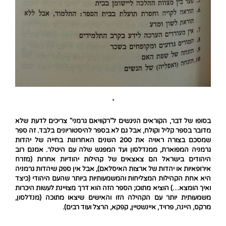
*
בסופו של דבר, הקוראים הניגשים ל"רקוויאם גרמני" צריכים לדעת שלא
מדובר בספר קליל וקולח, אבל גם לא בספר להיסטוריונים בלבד. זה ספר
שמסכם בצורה ראויה את 200 השנים האחרונות בחייה של יהדות
גרמניה המפוארת, ממנדלסון ועד המפגש שלה עם היטלר. אמנם רוב
היהודים בישראל הם צאצאים של קהילות יהודיות אחרות (מזרח
אירופאיות או יהדות של ארצות האיסלאם), אבל אין ספק שיהדות גרמניה
היא אחת הקהילות המצליחות והמשמעותיות ביותר שהעם היהודי (כיצד
ואיך הומצא…) הוציא מתוכו
; הספר הזה הוא דרך מצויינת לעשות היכרות
משמעותית יותר עם הקהילה הזו והאישים שיצאו מתוכה (מנדלסון,
מרקס, היינה, פרויד, איינשטיין, קפקא, הרצל ועוד רבים).