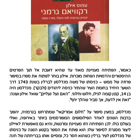
כאמור, הפתיחה מעניינת מאוד עד שהיא דועכת אל תוך הפרטים
ההיסטורים והדמויות הפחות מוכרות. אילון בוחר לפתוח את ספרו בסיפור
פרוזה של ממש – כניסתו של משה מנדלסון לברלין בשנת 1743 דרך
השער היחיד בחומת העיר שהתיר כניסה ליהודים (ולבקר). מנדלסון היה
בן 14, קטן קומה לגילו, חלוש וחלוני. "האם נעל נעליים," שואל אילון ועונה:
"זאת אין לדעת, אך סביר שהלך יחף".
מנדלסון, במעין סיפור על "חלום אמריקאי" שמתרחש בגרמניה, יהפוך
ברבות השנים לאחד הפילוסופים המפורסמים ביותר באירופה, ואולי
בעולם כולו. לכן הפתיחה הזו מעניינת ומרגשת, והיא גם מאפשרת לאיילון
ליצור מסגרת לסיפור שלו: הוא פותח את הספר בקטע הנוגה על כניסתו
של מנדלסון לעיר ברלין כשהוא חסר כל, ומסיים אותו בבריחתה של חנה