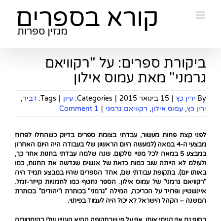
Ski
t
conten
ביקורת ספרים: על "רקוויאם
גרמני" מאת עמוס אילון
By
ירין כץ
|
15 בינואר 2015
|
Categories:
עיון
|
Tags:
דביר
,
ירין כץ
,
עמוס אילון
,
רקוויאם גרמני
|
1 Comment
לפני קצת פחות מעשור, עבדתי בצומת ספרים בדיוק כשהחלו לפרוח
מבצעי ה-4 במאה (למעשה היום הראשון שלי בעבודה היה היום האחרון
במבצע 5 במאה לכל מנויי סלקום. שנה שלמה עבדתי בחנות אחר כך,
ולעולם לא הייתה שוב כמות כזאת של אנשים שגדשה את החנות, כמו
באותו יום). בתקופת עבודתי שם, אחד הספרים שהיו במבצע תמיד היה
"רקוויאם גרמני" של עמוס אילון. הספר נחטף כמו לחמניות קייזר-זמל.
איינשטיין ופרויד על הכריכה, המילה "גרמני" בכותרת ו"יהודים" בכותרת
המשנה – הקהל הישראל לא יכול היה לעמוד בפיתוי.
בסוף גם אני קניתי אותו, אף על פי שבתקופה ההיא העניין שלי בהיסטוריה