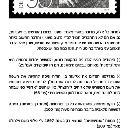
למרות כל אלה, מדובר בספר מלמד ומעניין ברובו (הפרטים בו מעניינים,
גם אם הם לא מתחברים תמיד לכדי נרטיב מעניין). והדבר החשוב ביותר
מבחינתי הוא שבספר יש אינספור אנקדוטות היסטוריות, שהן אולי הדבר
האהוב עלי ביותר בהיסטוריה. הנה כמה מהן שאספתי:
(-) היהודים הגיעו לגרמניה בתקופת רומא, ולמעשה יהדות גרמניה היא
יותר "גרמנית" מאותם שבטים גרמאנים. הם היו שם קודם. (עמ' 25)
(-) מנדלסון הקדים את אליעזר בן יהודה וניסה להחיות את השפה
העברית. במקביל הוא ניסה לתרגם את התנ"ך לגרמנית ושינה בתרגומו
את השם המפורש של אלוהים ל"הנצחי", כיוון שהשם "אדוניי" כפי שבחר
לותר לתרגם זאת, נראה למנדלסון סטטיס מידי (עמ' 55)
(-) דווקא פרוסיה, שהתגאתה כל כך בגרמניות (ואחר כך באריות), הייתה
למעשה סלאבית ברובה מבחינה גזעית (עמ' 100).
(-) המונח "אנטישמיות" הומצא רק בשנת 1897 ע"י פלוני בשם וילהלם
מאר (עמ' 209)