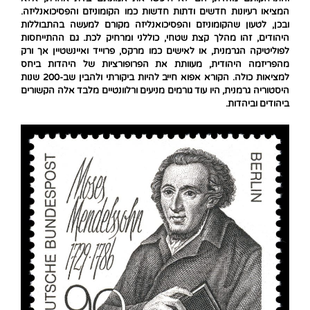
המציאו רעיונות חדשים ודתות חדשות כמו הקומוניזם והפסיכואנליזה.
ובכן, לטעון שהקומוניזם והפסיכואנליזה מקורם למעשה בהתבוללות
היהודים, זהו מהלך קצת שטחי, כוללני ומרחיק לכת. גם ההתייחסות
לפוליטיקה הגרמנית, או לאישים כמו מרקס, פרוייד ואיינשטיין אך ורק
מהפריזמה היהודית, מעוותת את הפרופורציות של היהדות ביחס
למציאות כולה. הקורא אפוא חייב להיות ביקורתי ולהבין שב-200 שנות
היסטוריה גרמנית, היו עוד גורמים מניעים ורלוונטיים מלבד אלה הקשורים
ביהודים וביהדות.