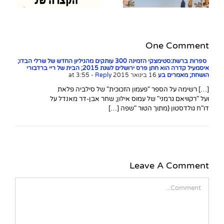
ואנני די דונה, מאנגלית:
אמיר צוקרמן, הוצאת
ספרי עליית הגג)
One Comment
ספרות ברשת:סטימצקי הזמינה 300 עותקים מהגיליון החדש של שרלי הבדו;
איסמעיל קדרה הוא חתן פרס ירושלים לשנת 2015; הבית של ריי ברדבורי
הושחת; מאמרים בע
16 בינואר 2015 at 3:55
- Reply
[…] רשימה על הספר "פעמון הזכוכית" של סילביה פלאת
ועל "רקוויאם גרמני" של עמוס אילון; שחר אבן-דר מאנדל על
דו"ח גולדסטון (מתוך הטור "שפה […]
Leave A Comment
Comment