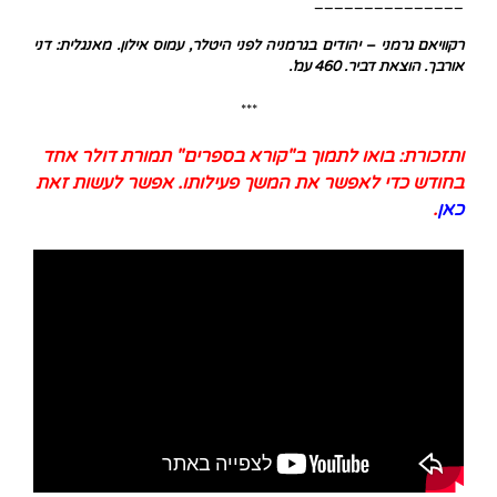
_______________
רקוויאם גרמני – יהודים בגרמניה לפני היטלר, עמוס אילון. מאנגלית: דני
אורבך. הוצאת דביר. 460 עמ'.
***
ותזכורת: בואו לתמוך ב"קורא בספרים" תמורת דולר אחד
בחודש כדי לאפשר את המשך פעילותו. אפשר לעשות זאת
כאן
.