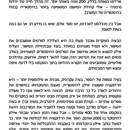
ארדנט מאותה ברלין, 200 שנה מאוחר יותר. זה מהלך חייה של יהדות
גרמניה – אולי קהילת המיעוט המשפיעה ביותר בהיסטוריה (בטח
בהיסטוריה של המערב).
אבל בין מנדלסון לארדנט, יש ספר שלם, שיש בו מידע רב אך גם כמה
בעיות לטעמי.
הבעיה העיקרית שכבר נגעתי בה היא הצלילה לפרטים שמעכבים את
הסיפור, ולא תמיד מעניינים במיוחד. בעוד שבתחילת הסיפור, הצליח
אילון למצוא נראטיב שיהפוך את הפרטים ההיסטורים למעניינים, בשלב
מסוים הוא זונח את הנרטיב הזה, ועובר לתאר דמויות, אירועים, ומהלכים
פוליטיים, שמטביעים את הקורא ההדיוט בתוך הטקסט בלי לדעת איפה
נמצא חוף המבטחים.
בעיה נוספת של הספר, בעיה עקרונית, מבנית או פילוסופית יותר – היא
הרדוקציה שעושה אילון להיסטוריה, מעצם התמקדותו בסיפורם של
היהודים לאורך כל כך הרבה שנים. הכוונה היא לאופן שבו כל פעולה
שנעשית בעולם, מנותחת אך ורק מנקודת מבט יהודית (או במקרים של
ספרים אחרים – נקודת מבט פמיניסטית, להט"בית, גזעית וכו'). זו בעיה
ידועה – העולם מורכב מאוד וקשה מאוד להעביר את המורכבות הזאת
בטקסט אחד של 400 עמודים – אבל טווח הזמן הארוך שבחר איילון
להתמקד בו (200 שנים), הופך את הרדוקציה הזו לבולטת עוד יותר. כך
למשל כותב אילון בהקדמתו כי בעקבות ההתבוללות של יהודי אירופה
והתרחקותם מהדת, הם לא חיפשו את אמונתם בדת אחרת, אלא