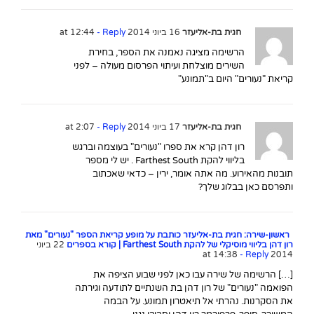
חגית בת-אליעזר
16 ביוני 2014 at 12:44
- Reply
הרשימה מציגה נאמנה את הספר, בחירת
השירים מוצלחת ועיתוי הפרסום מעולה – לפני
קריאת "נעורים" היום ב"תמונע"
חגית בת-אליעזר
17 ביוני 2014 at 2:07
- Reply
רון דהן קרא את ספרו "נעורים" בעוצמה וברגש
בליווי להקת Farthest South . יש לי מספר
תובנות מהאירוע. מה אתה אומר, ירין – כדאי שאכתוב
ותפרסם כאן בבלוג שלך?
ראשון-שירה: חגית בת-אליעזר כותבת על מופע קריאת הספר "נעורים" מאת
רון דהן בליווי מוסיקלי של להקת Farthest South | קורא בספרים
22 ביוני
- Reply
2014 at 14:38
[…] הרשימה של שירה עבו כאן לפני שבוע הציפה את
הפואמה "נעורים" של רון דהן בת השנתיים לתודעה וגירתה
את הסקרנות. נהרתי אל תיאטרון תמונע. על הבמה