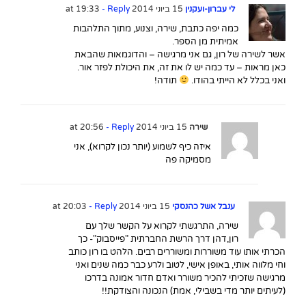
לי עברון-ועקנין
15 ביוני 2014 at 19:33
- Reply
כמה יפה כתבת, שירה, וצנוע, מתוך התלהבות
אמיתית מן הספר.
אשר לשירה של רון, גם אני מרגישה – והדוגמאות שהבאת
כאן מראות – עד כמה יש לו את זה, את היכולת לפזר אור.
ואני בכלל לא הייתי בהודו.
תודה!
שירה
15 ביוני 2014 at 20:56
- Reply
איזה כיף לשמוע (יותר נכון לקרוא), אני
מסמיקה פה
ענבל אשל כהנסקי
15 ביוני 2014 at 20:03
- Reply
שירה, התרגשתי לקרוא על הקשר שלך עם
רון,דהן דרך הרשת החברתית "פייסבוק"- כך
הכרתי אותו עוד משוררות ומשוררים רבים. הלהט בו רון כותב
וחי מלווה אותי, באופן אישי, לטוב ולרע כבר כמה שנים ואני
מרגישה שזכיתי להכיר משורר ואדם חדור אמונה בדרכו
(לעיתים יותר מדי בשבילי, אמת) הנכונה והצודקת!!