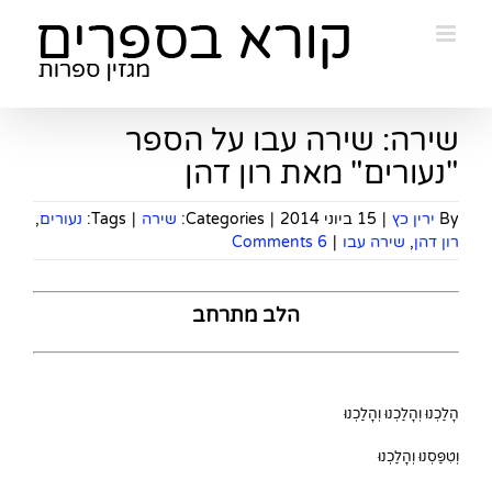
Ski
t
conten
שירה: שירה עבו על הספר
"נעורים" מאת רון דהן
By
ירין כץ
|
15 ביוני 2014
|
Categories:
שירה
|
Tags:
נעורים
,
רון דהן
,
שירה עבו
|
6 Comments
הלב מתרחב
הָלַכְנוּ וְהָלַכְנוּ וְהָלַכְנוּ
וְטִפַּסְנוּ וְהָלַכְנוּ