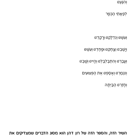
וְהִגַּעְנוּ
לְפַאֲתֵי הַכְּפָר
וְעִשַּׁנּוּ וְנִדְלַקְנוּ וְרָקַדְנוּ
וְיָשַׁבְנוּ וְצָחַקְנוּ וּפָחַדְנוּ וְעִשַּׁנּוּ
וְעָבַרְנוּ וְהִתְבַּלְבַּלְנוּ וְהָיִינוּ וְשָׁבְנוּ
וְנִגְמַרְנוּ וְאָסַפְנוּ אֶת הַפְּצוּעִים
וְחָזַרְנוּ הַבַּיְתָה
השיר הזה, והספר הזה של רון דהן הוא מסוג הדברים שמצדיקים את