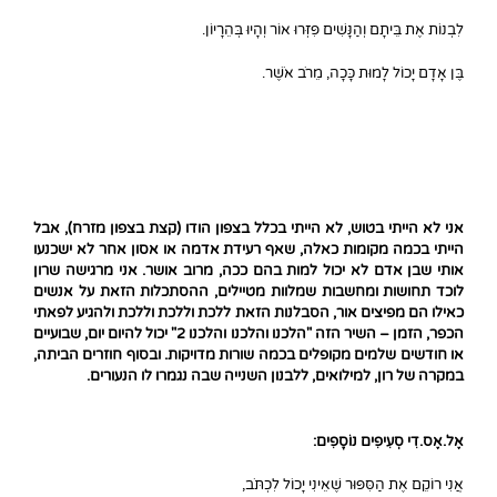
לִבְנוֹת אֶת בֵּיתָם וְהַנָּשִׁים פִּזְּרוּ אוֹר וְהָיוּ בְּהֵרָיוֹן.
בֶּן אָדָם יָכוֹל לָמוּת כָּכָה, מֵרֹב אֹשֶׁר.
אני לא הייתי בטוש, לא הייתי בכלל בצפון הודו (קצת בצפון מזרח), אבל
הייתי בכמה מקומות כאלה, שאף רעידת אדמה או אסון אחר לא ישכנעו
אותי שבן אדם לא יכול למות בהם ככה, מרוב אושר. אני מרגישה שרון
לוכד תחושות ומחשבות שמלוות מטיילים, ההסתכלות הזאת על אנשים
כאילו הם מפיצים אור, הסבלנות הזאת ללכת וללכת וללכת ולהגיע לפאתי
הכפר, הזמן – השיר הזה "הלכנו והלכנו והלכנו 2" יכול להיום יום, שבועיים
או חודשים שלמים מקופלים בכמה שורות מדויקות. ובסוף חוזרים הביתה,
במקרה של רון, למילואים, ללבנון השנייה שבה נגמרו לו הנעורים.
אֶל.אֶס.דִי סְעִיפִים נוֹסָפִים:
אֲנִי רוֹקֵם אֶת הַסִּפּוּר שֶׁאֵינִי יָכוֹל לִכְתֹּב,