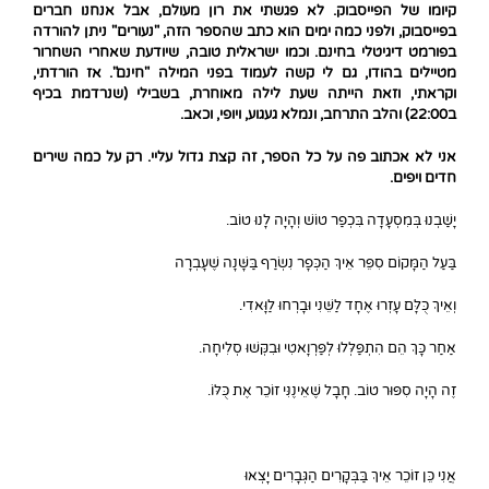
קיומו של הפייסבוק. לא פגשתי את רון מעולם, אבל אנחנו חברים
בפייסבוק, ולפני כמה ימים הוא כתב שהספר הזה, "נעורים" ניתן להורדה
בפורמט דיגיטלי בחינם. וכמו ישראלית טובה, שיודעת שאחרי השחרור
מטיילים בהודו, גם לי קשה לעמוד בפני המילה "חינם". אז הורדתי,
וקראתי, וזאת הייתה שעת לילה מאוחרת, בשבילי (שנרדמת בכיף
ב22:00) והלב התרחב, ונמלא געגוע, ויופי, וכאב.
אני לא אכתוב פה על כל הספר, זה קצת גדול עליי. רק על כמה שירים
חדים ויפים.
יָשַׁבְנוּ בְּמִסְעָדָה בִּכְפַר טוֹשׁ וְהָיָה לָנוּ טוֹב.
בַּעַל הַמָּקוֹם סִפֵּר אֵיךְ הַכְּפָר נִשְׂרַף בַּשָּׁנָה שֶׁעָבְרָה
וְאֵיךְ כֻּלָּם עָזְרוּ אֶחָד לַשֵּׁנִי וּבָרְחוּ לַוָּאדִי.
אַחַר כָּךְ הֵם הִתְפַּלְּלוּ לְפַּרְוָאטִי וּבִקְּשׁוּ סְלִיחָה.
זֶה הָיָה סִפּוּר טוֹב. חָבָל שֶׁאֵינֶנִּי זוֹכֵר אֶת כֻּלּוֹ.
אֲנִי כֵּן זוֹכֵר אֵיךְ בַּבְּקָרִים הַגְּבָרִים יָצְאוּ