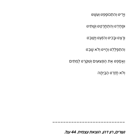
וְיָרִינוּ וְהִתְכּוֹפַפְנוּ וְעִשַּׁנּוּ
וּפָחַדְנוּ וְהִתְחָרַטְנוּ וְשָׁתִינוּ
וְרָצְנוּ וּבָכִינוּ וְהִזַּעְנוּ וְיָשַׁבְנוּ
וְהִתְפַּלַּלְנוּ וְהָיִינוּ וְלֹא שָׁבְנוּ
וְאָסַפְנוּ אֶת הַפְּצוּעִים וְשִׁקַּרְנוּ לַמֵּתִים
וְלֹא חָזַרְנוּ הַבַּיְתָה
___________________________
נעורים, רון דהן. הוצאת עצמית. 44 עמ'.