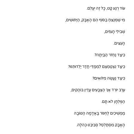
עוֹד רֶגַע קָט, כָּל זֶה יֵעָלֵם.
מִי שֶׁמְּנַצֵּחַ בַּסּוֹף הֵם הָאָבָק, הַיַּתּוּשִׁים,
שְׁבִילֵי הָעִזִּים,
הָעֵצִים.
כֵּיצַד נַחְזֹר הַבַּיְתָה?
כֵּיצַד נִצְטַמְצֵם לִמְמַדֵּי חֲדַר יַלְדוּתֵנוּ?
כֵּיצַד נַעֲשֶׂה מִלּוּאִים?
עֶרֶב יוֹרֵד אַךְ הַצְּבָעִים עֲדַיִן בּוֹהֲקִים,
הַפֻּלְחָן לֹא תָּם.
מַמְשִׁיכִים לַחְפֹּר בָּאֲדָמָה הַטּוֹבָה
הָאָבָק מִסְתַּלְסֵל סְבִיבֵנוּ כְּהִלָּה.