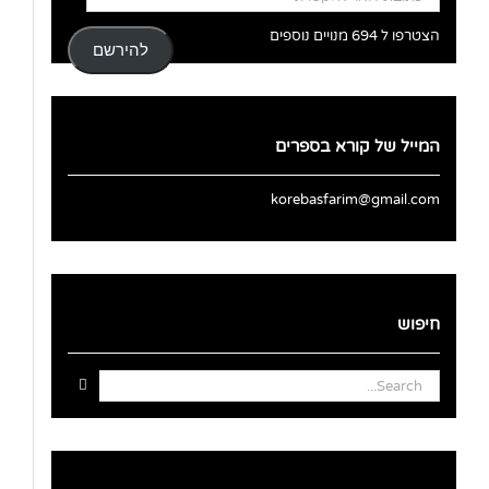
דואר
אלקטרוני
הצטרפו ל 694 מנויים נוספים
להירשם
המייל של קורא בספרים
korebasfarim@gmail.com
חיפוש
Search
for: