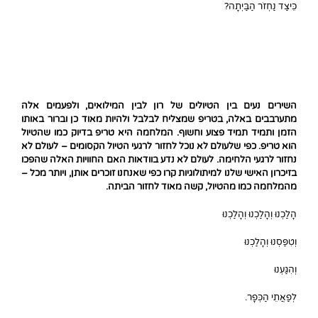
כֵּיצַד נַחְזֹר הַבַּיְתָה?
השירים נעים בין הטיולים של רון לבין המילואים, ולפעמים אלה
מתערבבים באלה, בטריפ שמצליח לבלבל ולהיות מאוד כן וברור באותו
הזמן ותמיד תמיד פצוע וחשוף. המלחמה היא טריפ בדיוק כמו שהטיול
הוא טריפ. כפי שלעולם לא נוכל לחזור לרגעי הטיול הקסומים – לעולם לא
נחזור לרגעי הלחימה. לעולם לא נדע בוודאות האם החוויות האלה שהפכו
בזיכרון האישי שלנו למיתולוגיות קרו כפי שאנחנו זוכרים אותן, ויותר מכל –
מהמלחמה כמו מהטיול, קשה מאוד לחזור הביתה.
הָלַכְנוּ וְהָלַכְנוּ וְהָלַכְנוּ
וְטִפַּסְנוּ וְהָלַכְנוּ
וְהִגַּעְנוּ
לְפַאֲתֵי הַכְּפָר.