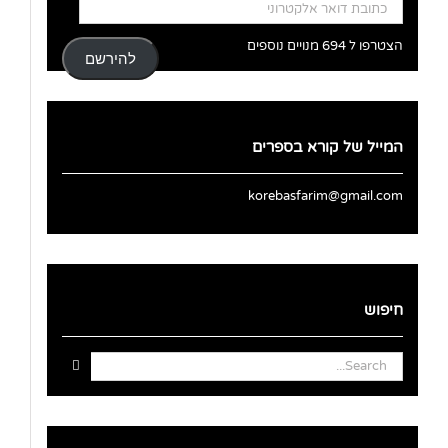
כתובת
דואר
אלקטרוני
הצטרפו ל 694 מנויים נוספים
להירשם
המייל של קורא בספרים
korebasfarim@gmail.com
חיפוש
Search
for: