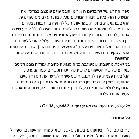
ספרו החדש של
ניר ברעם
הוא רומן חובק עולם שמציב במרכזו את
המערכת הגלובלית, וגיבוריו המגיעים מכל קצות העולם מסתערים על
החיים בתשוקה, בתקווה, בפראות. העלילה נעה בין חבורת צעירים
לונדונים שלא נשאר להם שום דבר להפסיד ונשבעים לחולל אירוע שיכה
את העולם בתדהמה ובין חברת ייעוץ אמריקנית אשר מתמרנת בגמישות
בין משטרים בכמה יבשות, ומתמודדת עם איום שעלול להוביל לאובדנה;
ובתווך גבריאל מנצור מירושלים, "האיש שנותנים בו אמון", שחובר לקבוצת
אנשי עסקים הנחושים כמוהו לנצל את ההזדמנויות החדשות של שנות
התשעים.
במלאכת מחשבת, שמשלבת כמה סגנונות כתיבה, נקודות מבט וזמנים,
נשזרים שלושת הסיפורים לרשת של זיקות וקשרים, כמו המערכת
הגלובלית עצמה, עד להתנגשות שמאיימת לערער את הסדר הקיים.
התנועה ברומן אינה רק בין מרחבים וזמנים אלא גם בין האדם הבודד
המבקש לסלול את נתיבו בעולם ובין אותם כוחות רבי-עוצמה המתעקשים
לעצב אותו בצלמם.
צל עולם, ניר ברעם. הוצאת עם עובד. 482 עמ', 98 ש"ח.
על המחבר:
ניר ברעם
נולד בירושלים בשנת 1976. שני ספריו הראשונים,
ספר לי
סיפור אהבה סגול
1998
וילדי נשף התחפושות
2001, ראו אור