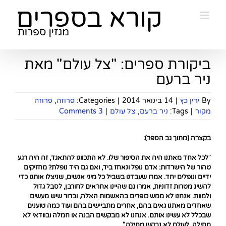
Ski
t
conten
ביקורת ספרים: "צל עולם" מאת
ניר ברעם
By
ירין כץ
|
14 בינואר 2014
|
Categories:
פרוזה
,
פרוזה
מקור
|
Tags:
ניר ברעם
,
צל עולם
|
3 Comments
בקצרה (מתוך גב הספר)
:
"
לכל אחד מאתנו היה את הסיפור שלו. לא התכוונו להתאגד, זה היה רגע
טהור של הישרדות: אדם נופל ונאחז ביד, ואם גם היד נופלת? מחזיקים
ידיים ונופלים יחד. אמרו שעבדנו בשביל כל מיני אנשים, שניצלו אותנו כדי
להשיג מטרות זדוניות, אמרו גם שהיינו אחראים לחורבן, לסבל גדול
ולמוות. אנחנו לא ממש כופרים בהאשמות האלה, וברור שיש מעשים
שאחדים מאתנו גאים בהם, אחרים מתביישים בהם ועוד כמה טוענים
שבכלל לא עשינו אותם. אנחנו לא מבקשים הבנה או חמלה ובוודאי לא
מחילה, לעולם לא נבקש מחילה
."