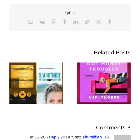
שיתוף:
Email
Vk
Pinterest
Tumblr
LinkedIn
Reddit
Facebook
X
Related Posts
כ
כמה מילים על הקריאה
ב-"מרגו צריכה כסף"
הס
מאת רופי תורפ
מ
3 Comments
15 בינואר 2014 at 12:20
abumidian
- Reply