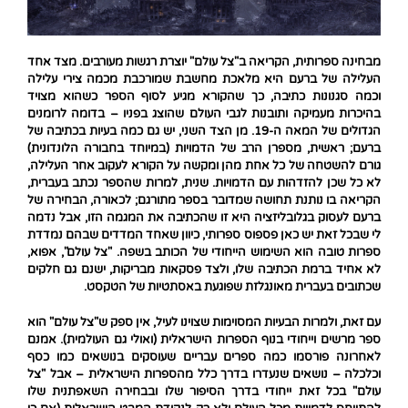
מבחינה ספרותית, הקריאה ב"צל עולם" יוצרת רגשות מעורבים. מצד אחד
העלילה של ברעם היא מלאכת מחשבת שמורכבת מכמה צירי עלילה
וכמה סגנונות כתיבה, כך שהקורא מגיע לסוף הספר כשהוא מצויד
בהיכרות מעמיקה ותובנות לגבי העולם שהוצג בפניו – בדומה לרומנים
הגדולים של המאה ה-19. מן הצד השני, יש גם כמה בעיות בכתיבה של
ברעם; ראשית, מספרן הרב של הדמויות (במיוחד בחבורה הלונדונית)
גורם להשטחה של כל אחת מהן ומקשה על הקורא לעקוב אחר העלילה,
לא כל שכן להזדהות עם הדמויות. שנית, למרות שהספר נכתב בעברית,
הקריאה בו נותנת תחושה שמדובר בספר מתורגם; לכאורה, הבחירה של
ברעם לעסוק בגלובליזציה היא זו שהכתיבה את המגמה הזו, אבל נדמה
לי שבכל זאת יש כאן פספוס ספרותי, כיוון שאחד המדדים שבהם נמדדת
ספרות טובה הוא השימוש הייחודי של הכותב בשפה. "צל עולם", אפוא,
לא אחיד ברמת הכתיבה שלו, ולצד פסקאות מבריקות, ישנם גם חלקים
שכתובים בעברית מאונגלזת שפוגעת באסתטיות של הטקסט.
עם זאת, ולמרות הבעיות המסוימות שצוינו לעיל, אין ספק ש"צל עולם" הוא
ספר מרשים וייחודי בנוף הספרות הישראלית (ואולי גם העולמית). אמנם
לאחרונה פורסמו כמה ספרים עבריים שעוסקים בנושאים כמו כסף
וכלכלה – נושאים שנעדרו בדרך כלל מהספרות הישראלית – אבל "צל
עולם" בכל זאת ייחודי בדרך הסיפור שלו ובבחירה השאפתנית שלו