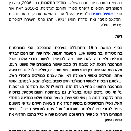
בהוצאת
זמורה ביתן
. ספרו השלישי,
מחזיר החלומות
,
כתר
2006, היה בין
המועמדים הסופיים ל"פרס ספיר" ותורגם לגרמנית. ב-2010 ראה אור
ספרו
אנשים טובים
ב"ספריה לעם". ערך בהוצאת
עם עובד
את סדרת
"הקלאסיקונים" ואת סדרת העיון "972". חתן פרס היצירה לסופרים
עבריים, תש"ע.
דעתי:
בסוף המאה ה-18 התחוללה בצרפת המהפכה הכי מפורסמת
בהיסטוריה ובה ביקשו אנשי המעמד הנמוך, אלה שחייהם הפכו לבלתי
נסבלים ולא היה להם יותר מה להפסיד, לשנות סדרי עולם. אבל
המהפכה הזאת לא נסובה רק סביב שיפור במעמדם של פשוטי העם,
אלא היא הפגישה בין שתי שפות, שני סוגי שיח, שלא יכלו לדור בכפיפה
אחת. המלכים ואנשי האצולה ראו את עצמם כמולכים בחסדי האל,
ושלטונם הבטיח לאנשי הממלכה חיים טובים בעולם הבא. לעומתם, אנשי
המהפכה התעניינו בחיי העולם הזה ודרשו לנהל את המדינה הצרפתית
על פי סט ערכים שונה בתכלית. גם במהפכה הקומוניסטית ברוסיה
התחולל קרב דומה בין שני סוגי שיח; הצאר הרוסי שלט במדינה בחסדי
האל, ואילו הבולשביקים ביקשו לנהל את מציאות חייהם על פי מושגים
שונים לגמרי כמו "מלחמת מעמדות" או "היחס לאמצעי הייצור". בשני
המקרים הנ"ל, סוג שיח חדש וסט הערכים שהוא כלל בתוכו החליף את
השיח הישן.