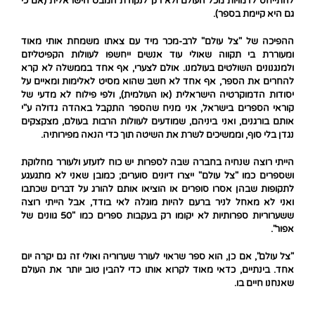
להתייחס לדמויות מכל העולם ולא רק לנקודת המבט הישראלית (אם כי
גם היא קיימת בספר).
ההפיכה של "צל עולם" לרב-מכר מיד עם צאתו משמחת אותי מאוד
ומעוררת בי תקווה שאולי עוד אנשים ייחשפו לעוולות הקפיטליזם
ולמנגנונים השולטים בעולמנו. אולם לצערי, אף אחד בממשלה לא קרא
להחרים את הספר, אף אחד לא חשב שהוא מסיט לאלימות ומאיים על
יסודות הדמוקרטיה הישראלית (או העולמית), ולפי פילוח לא מדעי של
קוראי הספרים בישראל, אני מניח שהספר התקבל באהדה גדולה ע"י
אותם בורגנים, ואני ביניהם, שמודעים לעוולות הרבות בעולם, מצקצקים
נגדן בלי סוף, וממשיכים לשרת את השיטה תוך כדי הנאה מפירותיה.
הייתי רוצה שנחיה בחברה שבה לספרות יש כוח לזעזע ולעורר מחלוקת
ושספרים כמו "צל עולם" ייצרו דיונים סוערים; כמובן שאני לא מתגעגע
לתקופות שבהן אסרו סופרים או הוציאו אותם להורג על דברים שכתבו
ואני לא מאחל לניר ברעם להיות מוגלה לאי בודד, אבל הייתי רוצה
ששערוריות ספרותיות לא יקומו רק בעקבות ספרים כמו "50 גוונים של
אפור".
"צל עולם", אם כן, הוא ספר שראוי לעורר שערוריה ואולי זה גם יקרה יום
אחד. בינתיים, כדאי מאוד לקרוא אותו כדי להבין טוב יותר את העולם
שאנחנו חיים בו.