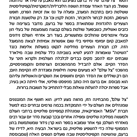
הספר "צל עולם" של ניר ברעם מציע גם הוא מאבק על שיח או "מלחמת
שפות". מן הצד האחד עומדת השפה הליברלית/דמוקרטית/קפיטליסטית
ששלטת כיום בתרבות המערב, ומעלה על נס את זכויות הפרט, חופש
העיסוק, הזכות לבחור ולהיבחר, הזכות לקנין וכו' וכו'. רק שלטענת חבורת
הצעירים הלונדונית שמתוארת בספר של ברעם, מדובר בערימה של
כזבים ואשליות, כשבפועל שולטת בעולם קבוצה מצומצמת של בעלי הון
ובעלי אינטרסים שהולכים ומתעשרים, בעוד רוב אזרחי העולם נידונים
למאבק קיום יומיומי וסיזיפי בלי שום אפשרות אמיתית לצאת מהמעגל
הזה. לכן חבורת הצעירים מחליטה לנקוט בפעולות אלימות כנגד
"השיטה" שאמורות להגיע לשיא בשביתה כלל עולמית שבה מילארד
שובתים ינסו להסב נזקים כבדים לכלכלה העולמית ולקרוא תיגר על
הסדר הקיים. אולם להבדיל מהמהפכנים הצרפתים והקומוניסטיים,
מהפכני "צל עולם" לא מציעים שיטה חילופית ומוגדרת לזו הקיימת היום;
הם רק שוללים את הסדר הקיים וחושפים את השקרים והאשליות עליהם
הוא מבוסס. אם ברעם היה כותב מניפסט פוליטי, אולי הייתה כאן בעיה;
אבל ספרות יכולה להעלות שאלות מבלי להתחייב על תשובות ברורות.
"צל עולם", מהבחינה הזו, מהווה מצע לדיון. הוא חושף את המנגנונים
שמנהלים את העולם על ידי התמקדות בכמה גורמים נבחרים כמו למשל
חברת "
MSV
" האמריקאית, שמנהלת קמפיינים פוליטיים ברחבי העולם
ולמעשה ממליכה שליטים ומפילה אחרים ובכך קובעת סדר יום עבור רבים
מאזרחי העולם; גוף אחר שמובא בספר הוא קרן גידור שמשתמשת בהון
הממונף שלה כדי להשפיע פוליטית, גם בישראל. הבעיה היא, לדידו של
ברעם, שהשיטה הקפיטליסטית שבה פועלים הגופים האלה (שמבוססת