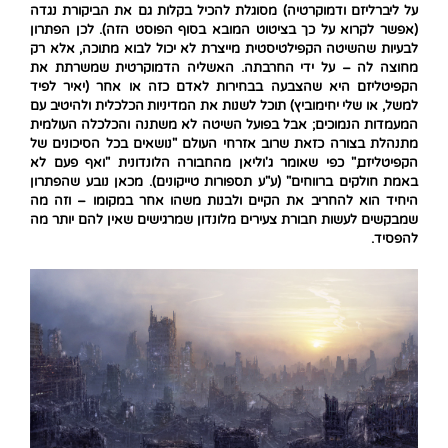
על ליברליזם ודמוקרטיה) מסוגלת להכיל בקלות גם את הביקורת נגדה
(אפשר לקרוא על כך בציטוט המובא בסוף הפוסט הזה). לכן הפתרון
לבעיות שהשיטה הקפילטיסטית מייצרת לא יכול לבוא מתוכה, אלא רק
מחוצה לה – על ידי החרבתה. האשליה הדמוקרטית שמשרתת את
הקפיטליזם היא שהצבעה בבחירות לאדם כזה או אחר (יאיר לפיד
למשל, או שלי יחימוביץ) תוכל לשנות את המדיניות הכלכלית ולהיטיב עם
המעמדות הנמוכים; אבל בפועל השיטה לא משתנה והכלכלה העולמית
מתנהלת בצורה כזאת שרוב אזרחי העולם "נושאים בכל הסיכונים של
הקפיטליזם," כפי שאומר ג'וליאן מהחבורה הלונדונית "ואף פעם לא
באמת חולקים ברווחים" (ע"ע תספורות טייקונים). מכאן נובע שהפתרון
היחיד הוא להחריב את הקיים ולבנות משהו אחר במקומו – וזה מה
שמבקשים לעשות חבורת צעירים מלונדון שמרגישים שאין להם יותר מה
להפסיד.