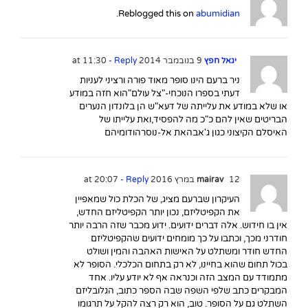
.
Reblogged this on
abumidian
יגאל חפץ
9 בנובמבר 2014 at 11:30
- Reply
ניר ברעם הינו סופר מאוד פורה ורציני לעניות
דעתי בספרו הנוכחי-"צל עולם"הוא חזה במודע
או שלא במודע את עלייתה של דעא"ש הן בלונדון הנערים
הבריטים שאין להם כ"כ מה להפסיד,ואת עלייתו של
האיסלם הקיצוני כגון ג'אבהאת אל-נוסרהודומיהם
12 במרץ 2016 at 20:07
mairav
- Reply
העיקרון שברעם מציג, של הכלת כול שמאפיין
את הקפיטליזם, נכון יותר הקפיטליזם החדש,
אין בו חידוש. אלה דברים ידועים. ידוע מכבר שזה הרבה יותר
חודרני מכך, וכתבו על כך מומחים ידועים שהקפיטליזם
החדש חודר ומשתלט על האישות האהבה והמין ושולט
בכול תחום שהוא בחיינו, לא רק בתחום הכלכלי. הסופר לא
מתמודד עם המצב הזה וכנראה אף לא יודע עליו. אחד
המבקרים כתב שלפי השפה שבה הספר כתוב, הגלובליזם
השתלט גם על הסופר. טוב, הוא רק רצה להקל על תרגומו