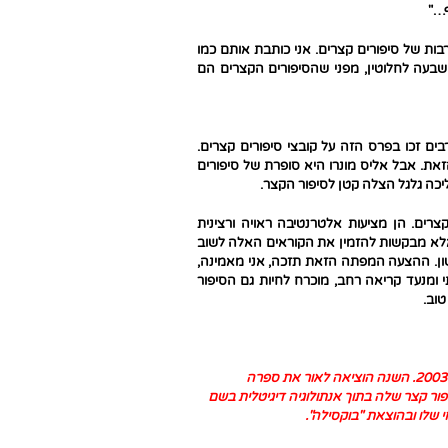
ף…"
בות של סיפורים קצרים. אני כותבת אותם כמו
ת שבעה לחלוטין, מפני שהסיפורים הקצרים הם
ים זכו בפרס הזה על קובצי סיפורים קצרים.
את. אבל אליס מונרו היא סופרת של סיפורים
שליכה גלגל הצלה קטן לסיפור הקצר.
קצרים. הן מציעות אלטרנטיבה ראויה ורצינית
אלא מבקשות להזמין את הקוראים האלה לשוב
ן. ההצעה המפתה הזאת תזכה, אני מאמינה,
תי ומנעד קריאה רחב, מוכרח לחיות גם הסיפור
טוב.
היא סופרת, זוכת פרס ראש הממשלה לסופרים עבריים לשנת 2003. השנה הוציאה לאור את ספרה
ור קצר שלה בתוך אנתולוגיה דיגיטלית בשם
י שלו ובהוצאת "בוקסילה".