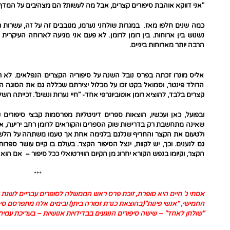
"אני דווקא אוהבת סיפורים קצרים, אבל מה לעשות? הם מצהיבים על המד
כמה שנים חלפו מאז. במגרות שולחני נערמו, מגובבים זה על זה, עשרות ר
נשנוש בין ארוחות. בין רומן לרומן. לא פעם אני מגיעה לארוחה העיקרי
הרבה יותר מארוחות ביניים.
אליס מונרו זכתה בפרס נובל השנה על סיפוריה הקצרים הנפלאים. לא רב
הרולד פינטר, וסמואל בקט זכו על מכלול יצירתם שכללה גם את הסוגה הז
קצרים בלבד, להוציא רומן אוטוביוגרפי אחד- "חיי נערות ונשים". זכייתה ה
ובפועל, כאן ועכשיו, הוצאות ספרים דיגיטליות מפרסמות קבצי סיפורים 
שאינה מתחשבת רק בדרישות שוק הספרים והקוראים לרומן רחב יריעה, 
ולטעום את הקצר והחריף שנלגם בלגימה אחת אך טעמו משתהה על הלשו
גם לנענים. וכך, יש לקוות, ינצל הסיפור הקצר. בעולם בו קיים עושר ספרו
הקצר, וקיומו בנפש הקורא יחרוג מן הקיום הווירטואלי ככל סיפור – אם הוא 
***
אסתי ג' חיים
החמישי, "
אנשי פינות
"(בהוצאת כנרת זמורה ביתן) ובימים אלה מתפרסם סיפ
"
שולחן לאחד
" – שישה סיפורים הנוגעים בבדידויות אנושיות – בעריכת עמיח