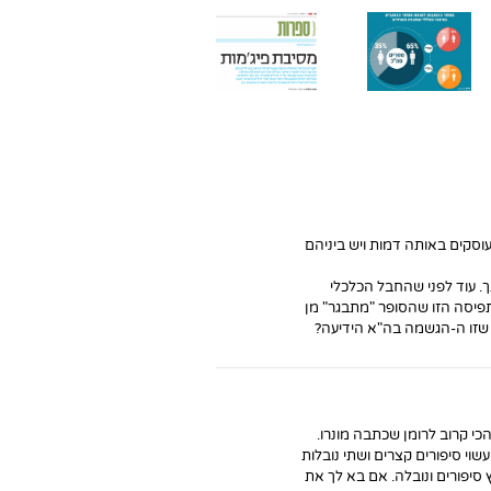
פיג'מות:
הספרייה
כתבה של
הלאומית
חמש
איה אליה
על הוצאות
10 את
תובנות
(7 לילות)
הספרים
ספרותי
מיריד
אודות
בישראל
שכדא
ספרים
ההשפעה
לשנת
לעקוב
ינלאומי
של פרוייקט
2016
אחריה
ירושלים
"ספריית
וניתוח
פיג'מה" על
מגמות
שוק ספרי
בעשור
הילדים
האחרון
 עוסקים באותה דמות ויש ביניהם
. עוד לפני שהחבל הכלכלי
תפיסה הזו שהסופר "מתבגר" מן
ר שזו ה-הגשמה בה"א הידיעה?
הכי קרוב לרומן שכתבה מונרו.
שוי סיפורים קצרים ושתי נובלות
 סיפורים ונובלה. אם בא לך את