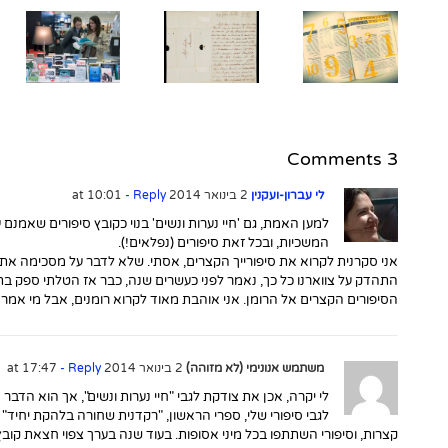
למותה של
ג'יין אוסטן:
10 אתרים
שי סנדיק
ספרותיים
מספר על
שכדאי
מכתב
ה
לעקוב
סאטירי של
הב
אחריהם
אוסטן
ב
שנמכר
3 Comments
ב-162,000
פאונד
לי עברון-ועקנין
2 בינואר 2014 at 10:01
- Reply
למען האמת, גם 'חיי נערות ונשים' בנוי כקובץ סיפורים שאמנם
המשכיות, ובכל זאת סיפורים (נפלאים!).
אני סקרנית לקרוא את סיפורייך הקצרים, אסתי. שלא לדבר על מסכימה אתך
התהדק על צווארנו כל כך, נאמר לפני כעשרים שנה, כבר אז הטלתי ספק ב
הסיפורים הקצרים אל הרומן. אני אוהבת מאוד לקרוא רומנים, אבל מי אמ
משתמש אנונימי (לא מזוהה)
2 בינואר 2014 at 17:47
- Reply
לי יקרה, אכן את צודקת לגבי "חיי נערות ונשים", אך הוא הדבר 
לגבי סיפורי שלי, ספרי הראשון, "רקדנית שחורה בלהקת יחיד" ע
קצרות, וסיפורי השתתפו בכל מיני אסופות. בעוד שנה בערך צפוי חצאת קובץ