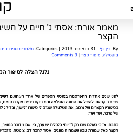
מאמר אורח: אסתי ג' חיים על חשיב
הקצר
By
ירין כץ
|
31 בדצמבר 2013
|
Categories:
מאמרים ספרותיים
בוקסילה
,
סיפור קצר
|
3 Comments
גלגל הצלה לסיפור הק
לפני שנים אחדות התפרסמה במוסף הספרים של אחד העיתונים רשימה
שיכחד. קראתי להציל את הסוגה הנפלאה והמדויקת כיריית אקדח הזאת,
בסיפוריו הקצרים של צ'כוב, את הטלטלה שגרם לי סיפורו "לישון", ובדילוג 
של קרבר, ועוד ועוד.
כתבתי אז כי בעולם שבו רק לריווחי כלכלית יש ערך, בין אם מדובר במוצר,
הקצר כאל שמורת טבע שצמחיה מוגנים ואסור להכחידם. ציטטתי מדברי