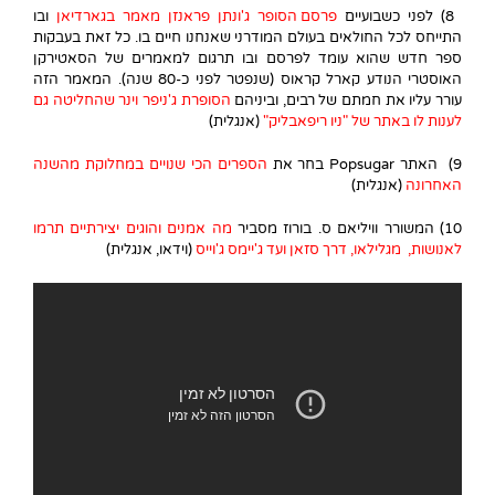
8) לפני כשבועיים
פרסם הסופר ג'ונתן פראנזן מאמר בגארדיאן
ובו
התייחס לכל החולאים בעולם המודרני שאנחנו חיים בו. כל זאת בעבקות
ספר חדש שהוא עומד לפרסם ובו תרגום למאמרים של הסאטירקן
האוסטרי הנודע קארל קראוס (שנפטר לפני כ-80 שנה). המאמר הזה
עורר עליו את חמתם של רבים, וביניהם
הסופרת ג'ניפר וינר שהחליטה גם
לענות לו באתר של "ניו ריפאבליק"
(אנגלית)
9) האתר Popsugar בחר את
הספרים הכי שנויים במחלוקת מהשנה
האחרונה
(אנגלית)
10) המשורר וויליאם ס. בורוז מסביר
מה אמנים והוגים יצירתיים תרמו
לאנושות, מגלילאו, דרך סזאן ועד ג'יימס ג'וייס
(וידאו, אנגלית)