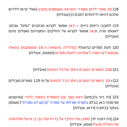
18)
10 ספרי ילדים מעוררי השראה שעוסקים בטבע
(ואולי יגרמו לילדים
שלכם להיות ידידותיים לסביבה) (אנגלית)
19) לחובבי ג'יימס ג'וייס –
כאן
אפשר לקרוא מכתבים "גסים" שכתב
לאשתו נורה, ו
כאן
אפשר לקרוא על החלקים המעניינים שעולים מהם
(אנגלית)
20) חנות ספרים קדושה?
קתדרלה מהמאה ה-15 שממוקמת בפאתי
אמסטרדם הפכה לאחרונה לחנות ספרים
(תמונות, אנגלית)
21)
100 הספרים הטובים ביותר של כל הזמנים
(אנגלית)
22) ו-
10 הספרים הטובים ביותר בכל הזמנים
על פי 125 סופרים מובילים
(אנגלית)
23) [ויה רוני גלבפיש]
ראיון קצר עם הסופרת ג'ומפה להירי
(שהשבוע
פורסמה כאן בבלוג
ביקורת אורחת על ספרה "קרקע לא מוכרת"
) שעוסק
בעיקר בכתיבה (וידאו, אנגלית)
24) [ויה דפנה לוי]
סטיבן פריי מדבר על ברדיו של הבי.בי.סי על תולדותיה
של המילה Fuck
(שמע, אנגלית)