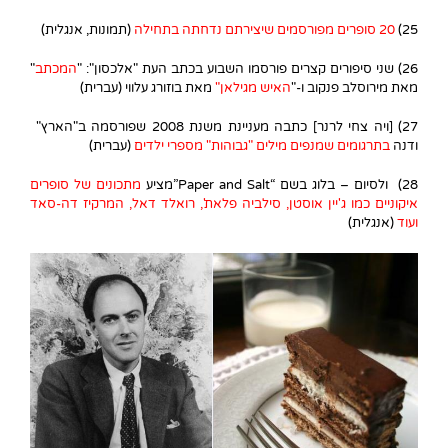
25)
20 סופרים מפורסמים שיצירתם נדחתה בתחילה
(תמונות, אנגלית)
26) שני סיפורים קצרים פורסמו השבוע בכתב העת "אלכסון": "
המכתב
"
מאת מירוסלב פנקוב ו-"
האיש מגילאן
"
מאת בוזורג עלווי (עברית)
27) [ויה צחי לרנר] כתבה מעניינת משנת 2008 שפורסמה ב"הארץ"
ודנה
בתרגומים שמנפים מילים "גבוהות" מספרי ילדים
(עברית)
28) ולסיום – בלוג בשם “Paper and Salt”מציע
מ
תכונים של סופרים
איקוניים כמו ג'יין אוסטן, סילביה פלאת', רואלד דאל, המרקיז דה-סאד
ועוד
(אנגלית)