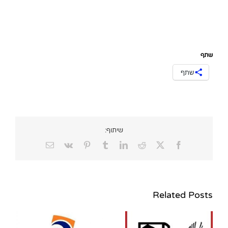
שתף
שתף
שיתוף:
Email
Vk
Pinterest
Tumblr
LinkedIn
Reddit
Facebook
X
Related Posts