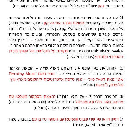
תלמידותיו), אך משפטו הסתיים בזיכוי מחוסר ראיות ומתוקף חוק
ההתיישנות.
כאן
ישנו "זנב אפילוגי" שכתבה פרתום על הפרשה (עברית)
4) ועוד סערה ספרותית-פייסבוקית – בשבוע שעבר התנהל ויכוח ספרותי
אלים בפייסבוק בעקבות
סטטוס שכתב אוריאל קון
(מבעלי הוצאת זיקית)
על תפקיד העורך בספרות הישראלי. קון טען שרק בישראל ובארה"ב נותרו
עורכים פעילים שמתערבים בטקסט הספרותי, ומשום כך הספרות
הישראלית והאמריקאית הן מהונדסות, חסרות מעוף – ובאופן כללי
גרועות. באותו הקשר – העורכת הותיקה מרג'ורי בראמן כתבה מאמר ב-
Publishers Weekly ובו היא דווקא
מקוננת על היעלמותו של העורך בעידן
הספרותי המודרני
(עברית + אנגלית)
5) "להרוג את ביל" פוגש את "הקוסם מארץ עוץ"? – הוצאת הארפר
קולינס הודיעה השבוע שהיא תוציא לאור
ספר בשם "Dorothy Must
Die" מאת דניאל פייג' – מעין גירסה אלטרנטיבית ל"הקוסם מארץ עוץ"
של פרנק ל' באום
(אנגלית)
6) הסופרת הרפר לי ('אל תיגע בזמיר')
נ
מצאת בסכסוך משפטי עם
מוזיאון בעיר הולדתה מונרוויל
במדינת אלבמה (שם היא חיה גם כיום)
בעקבות שימוש שעשה המוזיאון במילים מספרה (אנגלית)
7)
ראיון וידאו של שרי שביט (וואיינט) עם הסופר ניר ברעם
בעקבות ספרו
החדש "צל עולם" (וידאו, עברית)