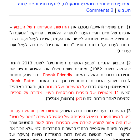
ואירועים ספרותיים מהארץ ומהעולם
,
לינקים ספרותיים לסוף
השבוע
|
2 Comments
1) יותם שווימר (וואיינט) מסכם את
החדשות הספרותיות של השבוע
–
ארכיונו של חיים חפר הועבר לספריה הלאומית, פרוייקט "המעבדה"
בפסטיבל אוטופיה שמנסה לצפות את העתיד, איריס לעאל ועטר הדרי
נבחרו לעבוד על תרגום הספר "חובות אבודים" שכתבה לעאל ועוד
(עברית)
2) השבוע התקיים "שבוע הספרים המוחרמים" לשנת 2013 (יוזמה
שהחלה בשנת 1982), ואתרים שונים ניצלו את האירוע והציגו את
תמיכתם בספרים האלה. האתר
Ebook Friendly
בחר שבע תמונות
לכבוד שבוע הספרים המוחרמים וכך גם האתר
Book Patrol
;
בהאפטינגטון פוסט כתבו
על החשיבות של היוזמה
הזו; ובאתר באזזפיד
הציעו
11 ציטוטים של סופרים מפורסמים בעניין צנזורה על ספרים
.
לכניסה לאתר היוזמה לחצו
כאן
. (תמונות, אנגלית)
3) המשוררת נעם פרתום כתבה השבוע
סטטוס ארוך ונרגש בעקבות
ביטול השתתפותה בפאנל הפתיחה של פסטיבל השירה "מטר על מטר"
שבו היה אמור להופיע לצידה איש הספרות יצחק לאור
. הסטטוס עורר
עניין רב ודיונים אינסופיים ברחבי הרשתות החברתיות. למי שלא מכיר את
הרקע – לאור הואשם פעמים רבות בהטרדות מיניות (בעיקר של