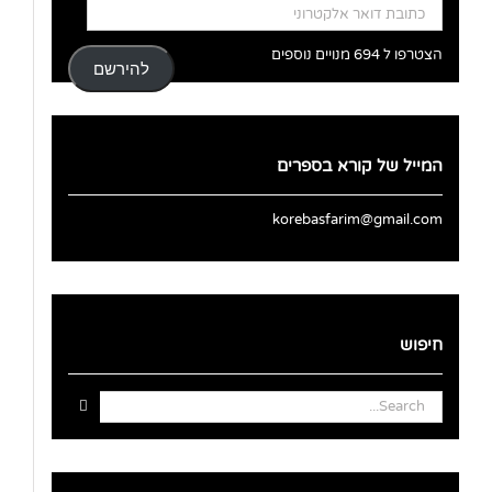
כתובת
דואר
אלקטרוני
הצטרפו ל 694 מנויים נוספים
להירשם
המייל של קורא בספרים
korebasfarim@gmail.com
חיפוש
Search
for: