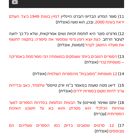
11) סופר המדע הבדיוני רוברט היינליין
דמיין בשנת 1949 כיצד העולם
יראה בשנת 2000
. ובכן, הוא טעה (אנגלית)
12) מרגרט סנגר היא לוחמת זכויות נשים אמריקאית, שלא כל כך ידועה
לציבור הרחב.
כעת יוצא רומן גרפי שמספר את סיפורה, בתקווה לחשוף
את פועלה החשוב לקהל
(תמונות, אנגלית)
13)
הספרים הטובים ביותר שעוסקים במשפחה הכי מפורסמת באמריקה
– משפחת קנדי
(אנגלית)
14)
12 משפחות "מסובבות" מהספרות העולמית
(אנגלית)
15) דיאן מטה טוענת במאמר ב"ניו יורק טיימס"
שלפחד, כאב ובדידות
צריך להיות מקום בספרות ילדים
(אנגלית)
16) יותם שווימר (וואיינט) על
הבעיות הגלומות בסדרות הספרים לנוער
שהרווח הכלכלי הוא מטרתן והוא בא על חשבון האיכות
הספרותית
(עברית)
17)
12 סרטים שטובים בדיוק כמו הספרים שעליהם הם
מבוססים
(אנגלית)