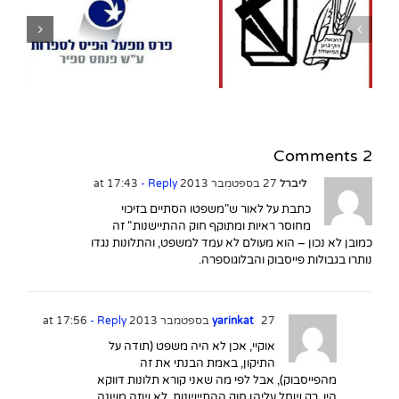
נגה אלבלך מונתה
למנכ"לית הוצאת הקיבוץ
ה
המאוחד – ספרית
פועלים במקומו של פרופ'
עוזי שביט שפרש
2 Comments
ליברל
27 בספטמבר 2013 at 17:43
- Reply
כתבת על לאור ש"משפטו הסתיים בזיכוי
מחוסר ראיות ומתוקף חוק ההתיישנות." זה
כמובן לא נכון – הוא מעולם לא עמד למשפט, והתלונות נגדו
נותרו בגבולות פייסבוק והבלוגוספרה.
27 בספטמבר 2013 at 17:56
yarinkat
- Reply
אוקיי, אכן לא היה משפט (תודה על
התיקון, באמת הבנתי את זה
מהפייסבוק), אבל לפי מה שאני קורא תלונות דווקא
היו, רק שחל עליהן חוק ההתיישנות. לא שזה משנה