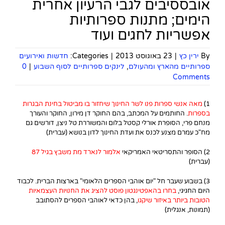
אובססיבים לגבי הרעיון אחרית
הימים; מתנות ספרותיות
אפשריות לחגים ועוד
By
ירין כץ
|
23 באוגוסט 2013
|
Categories:
חדשות ואירועים
ספרותיים מהארץ ומהעולם
,
לינקים ספרותיים לסוף השבוע
|
0
Comments
1)
מאה אנשי ספרות פנו לשר החינוך שיחזור בו מביטול בחינת הבגרות
בספרות
. החותמים על המכתב, בהם החוקר דן מירון, החוקר והעורך
מנחם פרי, הסופרת אורלי קסטל בלום והמשוררת טל ניצן, דורשים גם
מח"כ עמרם מצנע לכנס את ועדת החינוך לדון בנושא (עברית)
2) הסופר והתסריטאי האמריקאי
אלמור לנארד מת משבץ בגיל 87
(עברית)
3) בשבוע שעבר חל "יום אוהבי הספרים הלאומי" בארצות הברית. לכבוד
היום החגיגי,
בחרו בהאפטינגטון פוסט להציג את החנויות העצמאיות
הטובות ביותר באיזור שיקגו
, בהן כדאי לאוהבי הספרים להסתובב
(תמונות, אנגלית)