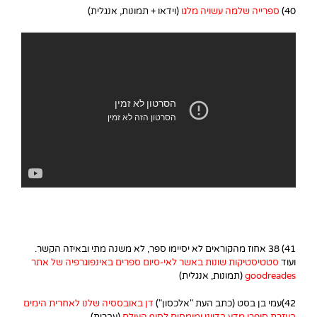
40)
ספרייה שלמה עשויה מלגו
(וידאו + תמונות, אנגלית)
41) 38 אחוז מהקוראים לא יסיימו ספר, לא משנה מתי ובאיזה הקשר.
ועוד
סטטיסטיקות שונות באשר לאי-סיום ספרים באינפוגרפיה של אתר
goodreades
(תמונות, אנגלית)
42)עמי בן בסט (כתב העת "אלכסון")
דן באובססיה שלנו לאחרית הימים
בעזרת סופרי מדע בדיוני ומומחים לסוף העולם
(עברית)