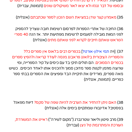
העטיפה.
המאייר דני קרמן החליט לשתף אותנו בעטיפות שעיצב לספרים
ובסופו של דבר נגנזו ולא יצאו לאור משיקולים שונים
(תמונות, עברית)
35)
מאמרון קצר שדן במציאת השם הנכון לספר שכתבתם
(אנגלית)
36) החיבה של אתרי הספרות לפרסום רשימות חובה שצריך להספיק
לפני המוות מובילה לפעמים לרשימות מפתיעות יותר. אז הנה
40 ספרי
הטראש שאתם חייבים לקרוא לפני שאתם מתים
(אנגלית)
37) [ויה
תמי אילון-אורטל
]
בכפרים רבים בלאוס אין ספרים כלל
והספרייה הציבורית בלואנג פראבנג מנסה לעודד קריאה ולהפיץ ספרים
בכפרים הסמוכים
. הם תולים תיקי בד עם כיסים על קיר הספרייה, ומי
שרוצה מוזמן לקנות ספר מדוכן סמוך ולהכניס אותו לאחד הכיסים. כשיש
מאה ספרים, מורידים את תיקיית הבד ומפיצים את הספרים בבתי ספר
כפריים. (תמונות, אנגלית)
38)
האם ניתן להחזיר את הערבית להיות שפה של סקס
?
דיווח מפאנל
בפסטיבל אדינבורו שמתקיים בימים אלה (אנגלית)
39) מרב פיטון וליאור שטרנברג ("מקום לשירה")
ראיינו את המשוררת,
העורכת והמתרגמת טל ניצן
(עברית)