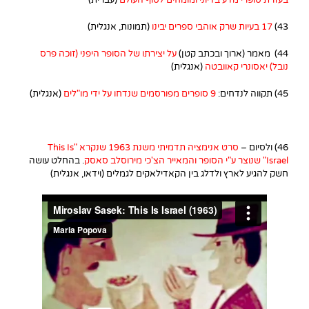
43)
17 בעיות שרק אוהבי ספרים יבינו
(תמונות, אנגלית)
44) מאמר (ארוך ובכתב קטן)
על יצירתו של הסופר היפני (זוכה פרס
נובל) יאסונרי קאוובטה
(אנגלית)
45) תקווה לנדחים:
9 סופרים מפורסמים שנדחו על ידי מו"לים
(אנגלית)
46) ולסיום –
סרט אנימציה תדמיתי משנת 1963 שנקרא "This Is
Israel" שנוצר ע"י הסופר והמאייר הצ'כי מירוסלב סאסק
. בהחלט עושה
חשק להגיע לארץ ולדלג בין הקאדילאקים לגמלים (וידאו, אנגלית)