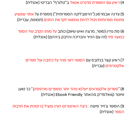
4)
ראיון עם הסופרת מרגרט אטווד
ב"טלגרף" הבריטי (אנגלית)
5) עדנה אבמרסון ("הרפובליקה הספרותית") מספרת על
אתר שמציע
מתנות ספרותיות ויכול להיות שימושי לקראת החגים
(תמונות, עברית)
6) סת גודין (סופר, מרצה ואיש שיווק) כותב
על מותו הקרב של הספר
כמוצר פיזי
(זה עם הנייר והכריכה והדבק ביניהם) (אנגלית)
7) ראיון קצר בגלובס עם
הסופר רועי סגיר על כתיבה ועל ספרים
אלקטרוניים
(עברית)
8) "
ספרים אלקטרונים ייעלמו מהר יותר מספרים מודפסים
," כך טוען
פיוטר קוואלסז'יק מהאתר Ebook Friendly (אנגלית)
9) הסופר צ'וייר סישה :
כיצד האינטרנט הורג ומציל בו זמנית את תרבות
הספר
(אנגלית)