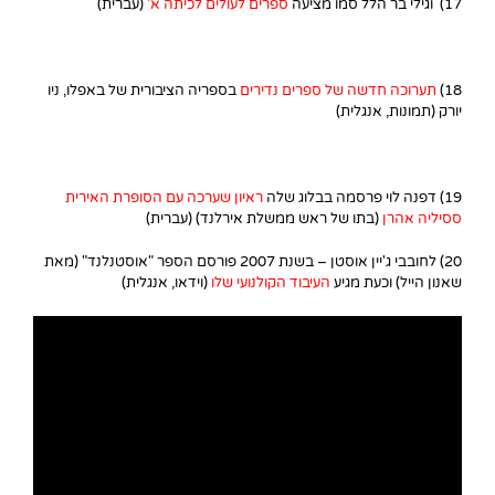
17) וגילי בר הלל סמו מציעה
ספרים לעולים לכיתה א'
(עברית)
18)
תערוכה חדשה של ספרים נדירים
בספריה הציבורית של באפלו, ניו
יורק (תמונות, אנגלית)
19) דפנה לוי פרסמה בבלוג שלה
ראיון שערכה עם הסופרת האירית
ססיליה אהרן
(בתו של ראש ממשלת אירלנד) (עברית)
20) לחובבי ג'יין אוסטן – בשנת 2007 פורסם הספר "אוסטנלנד" (מאת
שאנון הייל) וכעת מגיע
העיבוד הקולנועי שלו
(וידאו, אנגלית)