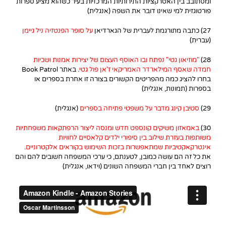
ומסתובב בין האטרקציות התירותיות המרכזיות בעיר כשהוא מציע ספרות
פורטוגזית למי שאינו דובר את השפה (אנגלית)
27) כתבה מתורגמת לעברית של הגארדיאן
על סופר הפנטזיה ניל גיימן
(עברית)
28)
"מוזיאון גטי" נפתח ובו האוסף העצום של יצירות אמנות ושכיות
חמדה שאסף המילארדר האמריקאי ז'אן פול גטי
. באתר Book Patrol
בחרו להציג כמה מהפריטים הקשורים בצורה זו אחרת בספרים או
בספרות (תמונות, אנגלית)
29)
סטיבן קינג מדבר על משפטי פתיחה בספרים
(אנגלית)
30)
באמאזון משיקים קונספט חדש ומנסה ליצור הרפתקאות משפחתיות
משותפות בעזרת שילוב בין סיפורי ילדים קלאסיים לחוויות
אינטרקאקטיביות שמתאפשרות בזכות השימוש בקוראים אלקטרוניים
.
את כל זה הם עושה כמובן, לטענתם, כי ערכי המשפחה חשובים להם והם
רוצים לאחד בין חברי המשפחה השונים (וידאו, אנגלית)