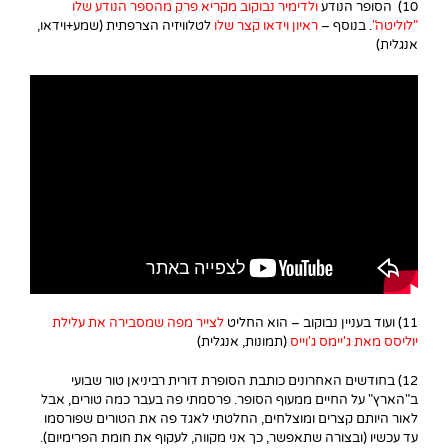
10) הסופר הנודע
ולדימיר נבוקוב מקריא פרק מהספר הנודע שלו
"לוליטה"
. בנוסף –
ראיון וידאו קצר שלו
לטלוויזיה הצרפתית (שמע+וידאו,
אנגלית)
11) ועוד בעניין נבוקוב – הוא החליט
לצייר מפה שמסבירה את עלילת
יוליסס מאת ג'יימס ג'וייס
(תמונות, אנגלית)
12) בחודשים האחרונים כותבת הסופרת דורית רביניאן טור שבועי
ב"הארץ" על החיים ממעוף הסופר. פרסמתי פה בעבר כמה טורים, אבל
לאור היותם קצרים ומוצלחים, החלטתי לאגד פה את הטורים שפורסמו
עד עכשיו (ובצורה שתאפשר, כך אני מקווה, לעקוף את חומת הפרימיום).