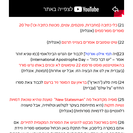
21)
כלי כתיבה (מחברות, פנקסים, עטים, מכונות כתיבה וכו') של 20
סופרים מפורסמים
(אנגלית)
22)
שיט שסנובים אומרים בענייני תרגום
(אנגלית)
23)[ויה
תמי אילון-אורטל
] לכבוד יום הגרש הבינלאומי (כמו שגיא זוהר
אומר – "יש דבר כזה" – International Apostrophe Day)
בהאפטינגטון פוסט פרסמו 22 שימושים לא נכונים באותו גרש סורר
(בעברית אין לנו את הבעיה הזו. אבל יש אחרות) (תמונות, אנגלית)
24) מיה סלע ("הארץ")
ב
ראיון עם הסופר ניר ברעם
לכבוד צאת ספרו
החדש "צל עולם" (עברית)
25)
סופיה מקדוגאל מה "New Statesman" טוענת שהיא שונאת דמויות
נשיות חזקות
(היא מתייחסת בעיקר לקולנוע וטלוויזיה, אבל טיעוניה
רלוונטיים גם לדמויות ספרותיות) (אנגלית)
26)
מיזם בפורטוגל מבקש להנגיש את הספרות המקומית לתיירים
. אם
אתם במקרה בליסבון, אולי תתקלו בואן הכחול שמשמש ספריה ניידת