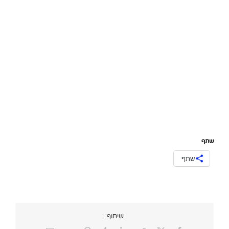
שתף
שתף
שיתוף: