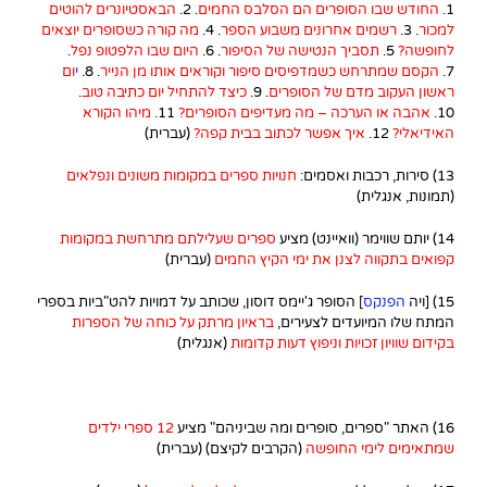
1.
החודש שבו הסופרים הם הסלבס החמים
. 2.
הבאסטיונרים להוטים
למכור
. 3.
רשמים אחרונים משבוע הספר
. 4.
מה קורה כשסופרים יוצאים
לחופשה
?
5.
תסביך הנטישה של הסיפור
. 6.
היום שבו הלפטופ נפל
.
7.
הקסם שמתרחש כשמדפיסים סיפור וקוראים אותו מן הנייר
. 8.
י
ום
ראשון העקוב מדם של הסופרים
. 9.
כיצד להתחיל יום כתיבה טוב
.
10.
אהבה או הערכה – מה מעדיפים הסופרים?
11.
מיהו הקורא
האידיאלי?
12.
איך אפשר לכתוב בבית קפה
?
(עברית)
13) סירות, רכבות ואסמים:
חנויות ספרים במקומות משונים ונפלאים
(תמונות, אנגלית)
14) יותם שווימר (וואיינט) מציע
ספרים שעלילתם מתרחשת במקומות
קפואים בתקווה לצנן את ימי הקיץ החמים
(עברית)
15) [ויה
הפנקס
] הסופר ג'יימס דוסון, שכותב על דמויות להט"ביות בספרי
המתח שלו המיועדים לצעירים,
בראיון מרתק על כוחה של הספרות
בקידום שוויון זכויות וניפוץ דעות קדומות
(אנגלית)
16) האתר "ספרים, סופרים ומה שביניהם" מציע
12 ספרי ילדים
שמתאימים לימי החופשה
(הקרבים לקיצם) (עברית)