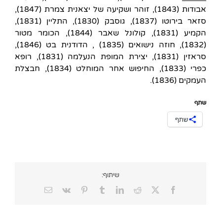
אבודות (1843), זוהר ושקיעה של יצאנית צמרת (1847),
סזאר בירוטו (1837), גוסבק (1830), התליין (1831),
הקמיע (1831), קולונל שאבר (1844), הכומר מטור
(1832), חוזה נישואים (1835) , הדודנית בט (1846),
סראזין (1831), יצירת המופת הנעלמה (1831), רופא
כפרי (1833), החיפוש אחר המוחלט (1834), חבצלת
העמקים (1836).
שתף
שתף
שיתוף:
Email
Vk
Pinterest
Tumblr
LinkedIn
Reddit
Facebook
X