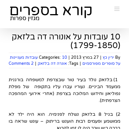
Ski
t
conten
10 עובדות על אונורה דה בלזאק
(1799-1850)
By
ירין כץ
|
27 במרץ 2013
|
Categories:
10 עובדות מעניינות
על סופרים מפורסמים
|
Tags:
אונרה דה בלזאק
|
2 Comments
1) בלזאק נולד בעיר טור שבצרפת למשפחה בורגנית
ממעמד הביניים. נעוריו עברו עליו בתקופה של מפלת
נפוליאון וחידוש המלוכה בצרפת (אחרי אירועי המהפכה
הצרפתית).
2) בגיל 8 בלזאק נשלח לפנימיה. הוא היה ילד לא
ממושמע ופעמים רבות הוענש בריתוק – עונש שראה בו
ברכה כיוון שכך היה לו זמן לקרוא.