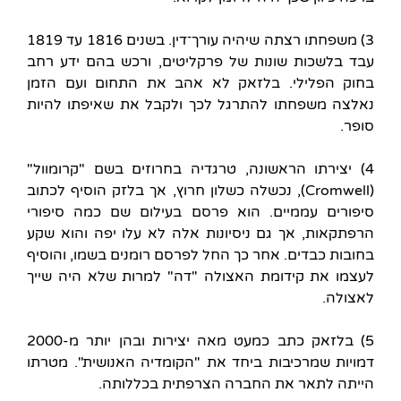
3) משפחתו רצתה שיהיה עורך־דין. בשנים 1816 עד 1819
עבד בלשכות שונות של פרקליטים, ורכש בהם ידע רחב
בחוק הפלילי. בלזאק לא אהב את התחום ועם הזמן
נאלצה משפחתו להתרגל לכך ולקבל את שאיפתו להיות
סופר.
4) יצירתו הראשונה, טרגדיה בחרוזים בשם "קרומוול"
(Cromwell), נכשלה כשלון חרוץ, אך בלזק הוסיף לכתוב
סיפורים עממיים. הוא פרסם בעילום שם כמה סיפורי
הרפתקאות, אך גם ניסיונות אלה לא עלו יפה והוא שקע
בחובות כבדים. אחר כך החל לפרסם רומנים בשמו, והוסיף
לעצמו את קידומת האצולה "דה" למרות שלא היה שייך
לאצולה.
5) בלזאק כתב כמעט מאה יצירות ובהן יותר מ-2000
דמויות שמרכיבות ביחד את "הקומדיה האנושית". מטרתו
הייתה לתאר את החברה הצרפתית בכללותה.