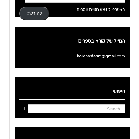
דואר
אלקטרוני
הצטרפו ל 694 מנויים נוספים
להירשם
המייל של קורא בספרים
korebasfarim@gmail.com
חיפוש
Search
for: