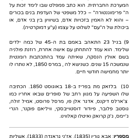
המערכת החברתית. הוא כתב פמפלט שבו לימד זכות על
ה" פרימוגנטורה" – כלל משפטי של העדפת בנים בכורים
– והוא לא האמין בזכויות אדם, בשיוויון בין בני אדם, או
ביכולת של ה"עם" לשלוט על עצמו (ע"ע דמוקרטיה).
9) בגיל 23 התאהב באמם בת ה-45 של כמה ילדים
שלימד. הוא עמד להתחתן עם אישה אחרת, רוזנת פולניה
בשם אוולין הנסקה, שאיתה עמד בהתכתבות רומנטית
שנמשכה 15 שנים. כשנישא לה , במרס 1850, לא נותרו לו
יותר מחמישה חודשי חיים.
10) בלזאק מת בפריז ב-18 באוגוסט 1850. הכתיבה
שלו השפיעה על מגוון רחב של סופרים שבאו אחריו כמו
צ'ארלס דיקנס, אדגר אלן פו, מרסל פרוסט, אמיל זולה,
גוסטב פלובר, פיודור דוסטוייבסקי, וויליאם פוקנר, הנרי
ג'יימס, ג'ק קרואק ואיטלו קאלווינו.
מספריו
: אבא גוריו (1835), אז'ני גראנדה (1833), אשליות