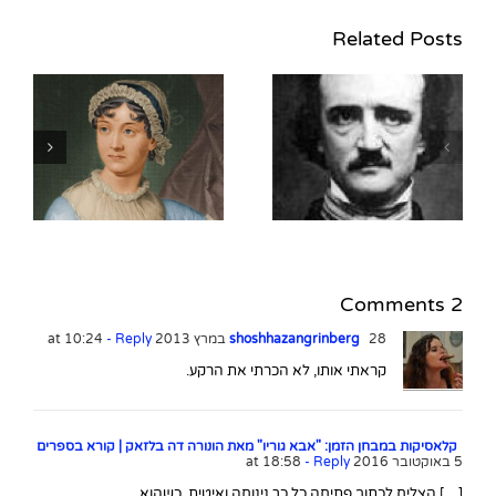
Related Posts
10 עובדות על אדגר אלן
פו (1809-1849)
2 Comments
28 במרץ 2013 at 10:24
shoshhazangrinberg
- Reply
קראתי אותו, לא הכרתי את הרקע.
קלאסיקות במבחן הזמן: "אבא גוריו" מאת הונורה דה בלזאק | קורא בספרים
5 באוקטובר 2016 at 18:58
- Reply
[…] הצליח לכתוב פתיחה כל כך נינוחה ואיטית, כשהוא,